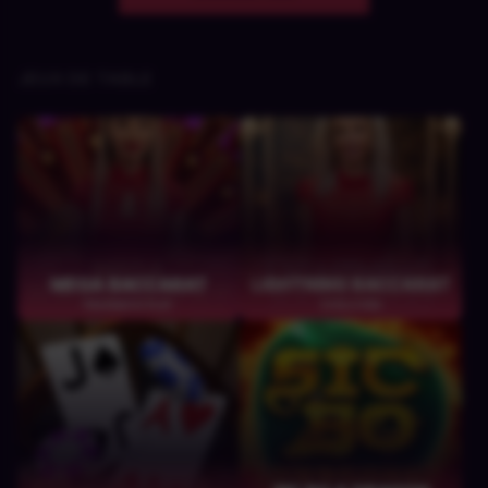
JEUX DE TABLE
MEGA BACCARAT
LIGHTNING BACCARAT
PRAGMATIC PLAY
EVOLUTION