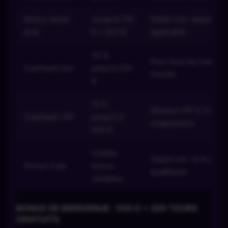
Bonus week-
Jusqu'à 700
Dépôt min. requis · W
end
€ + 50 FS
applicable
25 %
Pour tous les membr
Cashback live
jusqu'à 200
inscrits
€
15 %
Niveaux VIP 3, 4 et 5
Cashback VIP
jusqu'à 3
uniquement
000 €
Crédits
Dépôt min. 10 € par m
Bonus Crab
bonus
qualifiante
variables
BONUS DE BIENVENUE : 500 € + 200 TOURS
GRATUITS