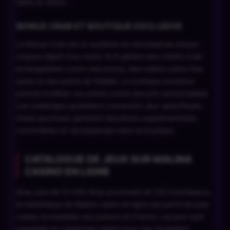
table en direct.
BONUS CRAB ET BOUTIQUE EXCLUSIVE
Le Bonus Crab est un système de récompense unique :
chaque dépôt d'au moins 10 € génère des crédits Crab
échangeables contre des bonus, des malina casino free
spins ou des points de fidélité. La boutique exclusive
permet d'utiliser ces points contre des prix personnalisés.
Les challenges quotidiens (connexion, jeux spécifiques,
mises sportives) génèrent des jetons supplémentaires
convertibles en récompenses dans la boutique.
CATALOGUE DE JEUX SUR MALINA
CASINO EN LIGNE
Avec plus de 10 000 titres provenant de 132 fournisseurs,
la ludothèque de Malina casino en ligne est parmi les plus
vastes accessibles aux joueurs en France. Les jeux sont
organisés en catégories claires pour une navigation