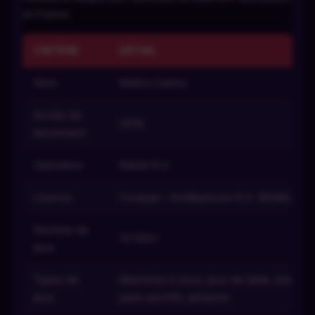
en France.
CRITÈRE
DÉTAIL
Nom
Malina Casino
Année de
2016
lancement
Opérateur
Rabidi N.V.
Licence
Curaçao – Antillephone N.V. (8048/JAZ)
Nombre de
10 000+
jeux
Types de
Machines à sous, jeux de table, live casi
jeux
paris sportifs, jackpots