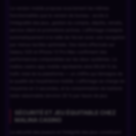
La version mobile propose exactement les mêmes
fonctionnalités que la version de bureau : accès à
l'intégralité des jeux, gestion du compte, dépôts, retraits,
service client et promotions actives. L'affichage s'adapte
automatiquement à la taille de l'écran avec une navigation
par menus tactiles optimisée. Des tests effectués sur
Galaxy S20 et iPhone 13 Pro Max confirment des
performances comparables sur les deux systèmes. Le
malina casino app mobile représente ainsi 89,84 % du
trafic total de la plateforme — un chiffre qui témoigne de
la qualité de l'expérience mobile. L'affichage se charge en
moyenne en 3 secondes, et la consommation de batterie
reste raisonnable (environ 20 % par heure de jeu).
SÉCURITÉ ET JEU ÉQUITABLE CHEZ
MALINA CASINO
La sécurité des joueurs et l'intégrité des jeux constituent