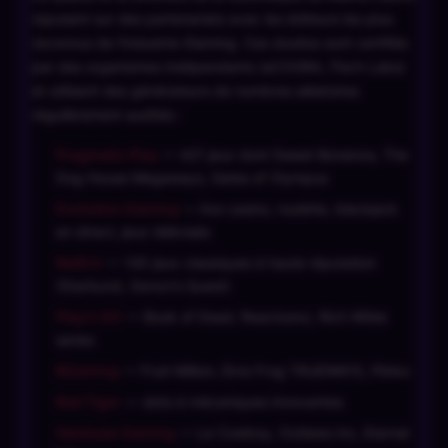
reposent sur des partenariats avec les éditeurs les plus
reconnus de l'industrie iGaming. Ces studios sont certifiés
par des organismes indépendants (eCOGRA, iTech Labs)
et utilisent des générateurs de nombres aléatoires
régulièrement audités :
Pragmatic Play
— 421 jeux dont Sweet Bonanza, The
Dog House Megaways, Gates of Olympus
Evolution Gaming
— live casino, roulette, blackjack
en direct, jeux télévisés
NetEnt
— 145 jeux classiques à haute réputation
(Starburst, Gonzo's Quest)
Play'n GO
— Book of Dead, Reactoonz, Rich Wilde
series
BGaming
— Fruit Million, Elvis Frog TRUEWAYS, Plinko
Red Tiger
— slots à mécaniques innovantes
Hacksaw Gaming
— Le Cowboy, Outlaws Inc, Eternal