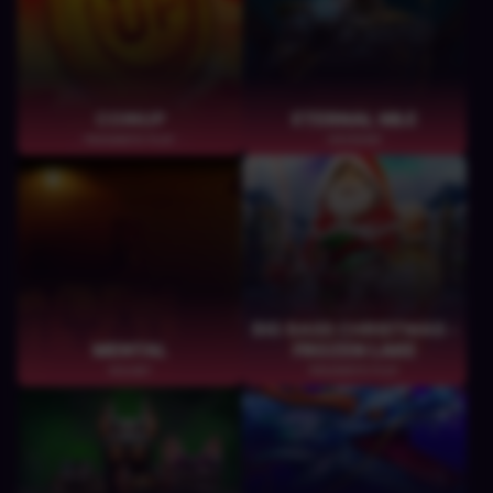
COINUP
ETERNAL NILE
PRAGMATIC PLAY
HACKSAW
BIG BASS CHRISTMAS -
MENTAL
FROZEN LAKE
NOLIMIT
PRAGMATIC PLAY