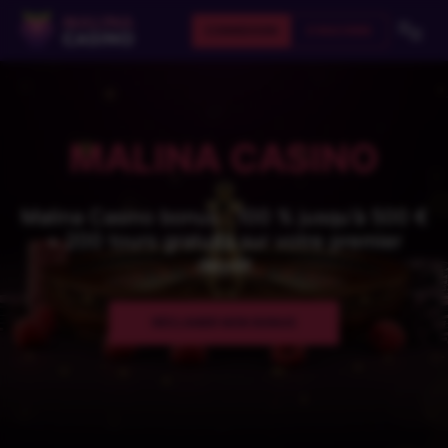
CONNEXION
S'INSCRIRE
MALINA CASINO
Malina Casino bonus : 100 % jusqu'à 500 €
+ 200 tours gratuits sur votre premier
dépôt
RÉCLAMER MON BONUS