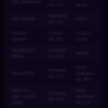
Visa / Mastercard
min. 10 €
ouvrés
Instantané ·
Skrill / Neteller
0–24 h
min. 10 €
Virement
1–3 jours ·
3–5 jours
bancaire
min. 10 €
ouvrés
Paysafecard /
Instantané ·
Variable
MiFinity
min. 10 €
Quasi-
Instantané ·
Bitcoin (BTC)
instantané ·
min. 30 €
min. 60 €
Ethereum /
Quasi-
Instantané ·
USDT / Autres
instantané ·
min. 10 €
crypto
min. 10 €