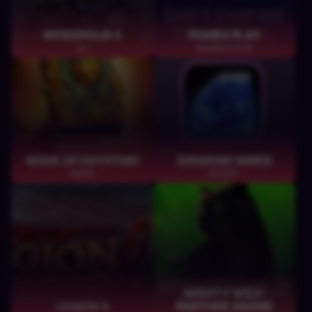
NITROPOLIS 3
POKIES PLAY
ELK
PRAGMATIC PLAY
BOOK OF EGYPTIAN
DIAMOND MINES
POKIES
BETSOFT
MIGHTY WILD:
LEGION X
PANTHER GRAND