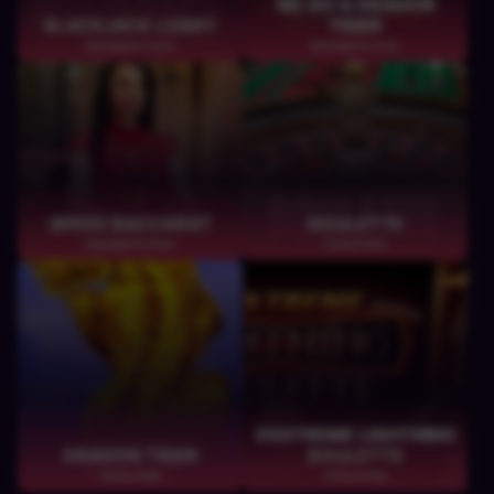
SIC BO & DRAGON
BLACKJACK LOBBY
TIGER
PRAGMATIC PLAY
PRAGMATIC PLAY
SPEED BACCARAT
ROULETTE
PRAGMATIC PLAY
EVOLUTION
XXXTREME LIGHTNING
DRAGON TIGER
ROULETTE
EVOLUTION
EVOLUTION