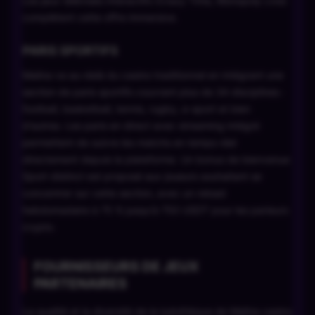
Les jeux télévisés interactifs (Crazy Time, Monopoly Live)
complètent cette offre immersive.
PARIS SPORTIFS
Malina va au-delà du casino traditionnel en intégrant une
section de paris sportifs couvrant plus de 34 disciplines :
football, basketball, tennis, rugby, e-sport et bien
d'autres. Les paris en direct avec streaming intégré
permettent de suivre les matchs en temps réel
directement depuis la plateforme. Un bonus de bienvenue
Sport distinct est proposé aux joueurs souhaitant se
concentrer sur cette section, avec un reload
hebdomadaire à 75 % jusqu'à 750 USDT pour les parieurs
crypto.
FOURNISSEURS DE JEUX
PARTENAIRES
La qualité et la diversité de la ludothèque de Malina casino